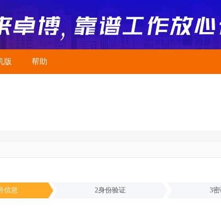
机版
帮助
号信息
2
身份验证
3
密