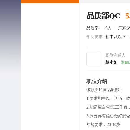
品质部QC
5
品质部
|
6人
|
广东
学历要求
初中及以下
|
职位沟通人
莫小姐
本周
职位介绍
该职务所属品质部：
1.要求初中以上学历，
2.能适应白/夜班工作者，白班
3.只要你有信心做好想
年龄要求：20-40岁