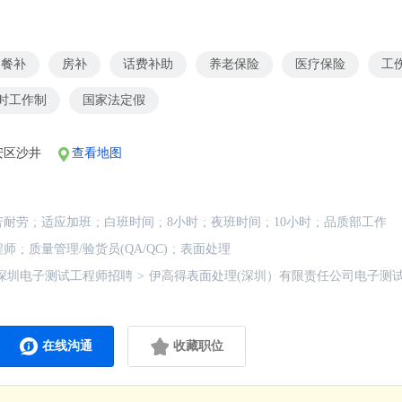
餐补
房补
话费补助
养老保险
医疗保险
工
小时工作制
国家法定假
安区沙井
查看地图
苦耐劳
;
适应加班
;
白班时间
;
8小时
;
夜班时间
;
10小时
;
品质部工作
程师
;
质量管理/验货员(QA/QC)
;
表面处理
深圳电子测试工程师招聘
>
伊高得表面处理(深圳）有限责任公司电子测
在线沟通
收藏职位