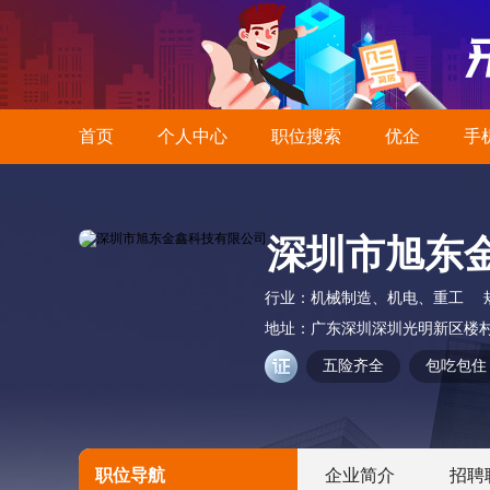
首页
个人中心
职位搜索
优企
手
深圳市旭东
行业：
机械制造、机电、重工
地址：
广东深圳深圳光明新区楼
五险齐全
包吃包住
职位导航
企业简介
招聘