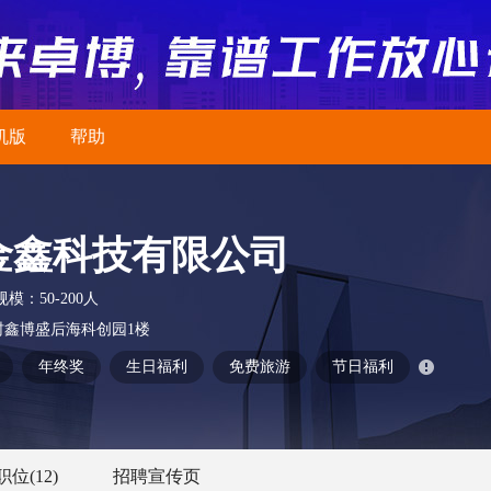
机版
帮助
金鑫科技有限公司
规模：
50-200人
村鑫博盛后海科创园1楼
年终奖
生日福利
免费旅游
节日福利
职位
(12)
招聘宣传页