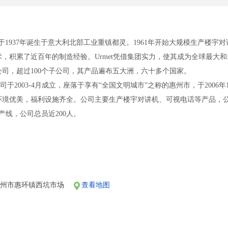
蒙特 ),于1937年诞生于意大利北部工业重镇都灵。1961年开始大规模生
，积累了近百年的制造经验。Urmet凭借集团实力，使其成为全球最大
公司，超过100个子公司，其产品遍布五大洲，六十多个国家。
司于2003-4月成立，座落于享有“全国文明城市”之称的惠州市，于2006
，环境优美，福利设施齐全。公司主要生产楼宇对讲机、可视电话等产品
产线，公司总员近200人。
的领先优势,在总部的支持下,2007-5月,公司在深圳设立研发中心，.
限公司诚邀有志之士加入欧蒙特团队，共创美好明天！
2路车，从西坑市场下车，沿建邦工业园门口水泥路直走第二家公司便是。
即可。
惠州市惠环镇西坑市场
查看地图
（博罗、深圳等地），请乘车到惠州汽车总站，然后乘27路车往惠台方向
（东莞），请乘坐开往惠州的汽车，到惠环市场下车，然后乘摩的到西坑市