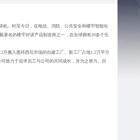
产楼宇对讲机。时至今日，在电信、消防、公共安全和楼宇智能化
和最著名的楼宇对讲产品制造商之一，在全球拥有20多个生
年12月搬入惠环西坑市场的自建工厂。新工厂占地1.2万平方
，公司致力于追求员工与公司的共同成长，并为之努力。目
或者乘坐27路车到惠台路口下车，然后打摩的（3元），
的，坐到惠台路口下车，乘摩的到西坑市场欧蒙特电子。
场欧蒙特电子（约4元左右）。