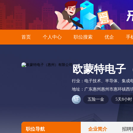
首页
个人中心
职位搜索
优企
手
欧蒙特电子
行业：
电子技术、半导体、集成
地址：
广东惠州惠州市惠环镇西
五险一金
5天8小时
职位导航
企业简介
招聘