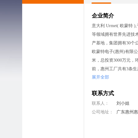
企业简介
意大利 Urmet( 欧
等领域拥有世界先进技术
产基地，集团拥有30个
欧蒙特电子(惠州)有限公
米，总投资3000万元
前，惠州工厂共有3条生
展开全部
为提高公司产品在技术方面
欧蒙特电子（惠州）有
联系方式
惠州工厂行车路线：
如果你在惠州，请乘坐2
联系人：
刘小姐
到西坑市场欧蒙特电子
公司地址：
广东惠州
如果你在惠州以外地区
如果你在惠州以外地区
深圳研发中心地址：