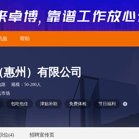
机版
帮助
（惠州）有限公司
电路
规模：
50-200人
坑市场
包吃包住
津贴补助
免费体检
节日福利
职位
(4)
招聘宣传页