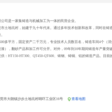
限公司是一家集铸造与机械加工为一体的民营企业。
土地坑村，始建于九十年代末。通过多年技术创新和改革，同时在铸造
量。
00多平方，固定资产二千万元，专业技术人员数百名，铸造车间4个（消
漆），翻砂产品和加工件可分开。对外，09年到10年期间铸造年产量突破8
HT150-HT300、QT450-QT600、铸钢、铸铜、铝的铸造产品
是：
合作是我们自始自终的目标。
同探索解决方案。您的问题既是对我们工作的挑战，也是对我们的激励
注重工作的现用效果，站在您的立场上来看待您的问题。我们十分重视
题已经成为我们的习惯。特殊的东莞铸造要求有特殊的解决方案。
莞市大朗镇沙步土地坑村哨吓工业区16号
查看地图
密度和顶级的质量。
实力和产品质量获得业界的认可。欢迎各界朋友光临本厂、指导和业