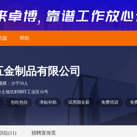
机版
帮助
五金制品有限公司
规模：
少于50人
土地坑村哨吓工业区16号
包吃包住
津贴补助
试用期全薪
免费培训
免
职位
(11)
招聘宣传页