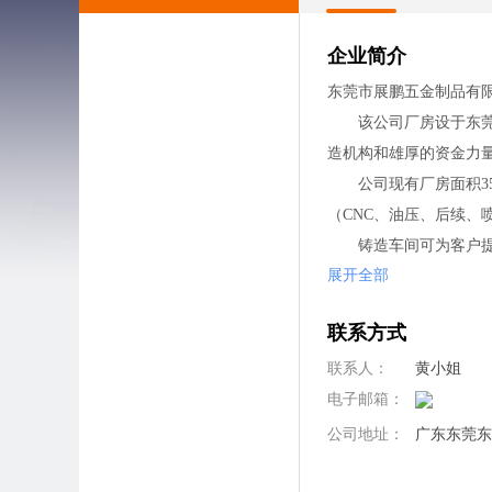
企业简介
东莞市展鹏五金制品有
该公司厂房设于东莞市
造机构和雄厚的资金力
公司现有厂房面积35
（CNC、油压、后续、喷
铸造车间可为客户提供：
展开全部
质的大、小铸件能力。
对我们来说更为重要的
联系方式
●坚持与您进行长期的
●您提出任务，我们共
联系人：
黄小姐
●我们用心来协助我们
电子邮箱：
●钻研"东莞铸造"问
公司地址：
广东东莞东
●我们追求最高的精
展鹏五金制品的诚信、