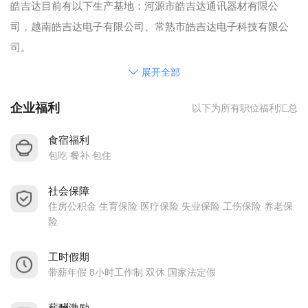
皓吉达目前有以下生产基地：河源市皓吉达通讯器材有限公
司，越南皓吉达电子有限公司、常熟市皓吉达电子科技有限公
司。
招聘电话：0762-3608929 何小姐、赵小姐、崔小姐
展开全部
公司网址：http://www.haojida.com/cn
企业福利
以下为所有职位福利汇总
食宿福利
包吃 餐补 包住
社会保障
住房公积金 生育保险 医疗保险 失业保险 工伤保险 养老保
险
工时假期
带薪年假 8小时工作制 双休 国家法定假
薪酬激励