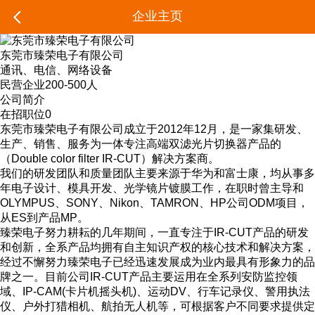
企业主页
东莞市臻荣电子有限公司
通讯、电信、网络设备
民营企业
200-500人
公司简介
在招职位
0
东莞市臻荣电子有限公司成立于2012年12月，是一家集研发、
生产、销售、服务为一体专注高端双滤光片切换器产品的
（Double color filter IR-CUT）解决方案商。
我们的研发团队和质量团队主要来源于华为和富士康，均从事多
年电子设计、模具开发、光学镜片镀膜工作，在职时曾主导和
OLYMPUS、SONY、Nikon、TAMRON、HP公司ODM项目，
从ES到产品MP。
臻荣电子努力耕耘的几年期间，一直专注于IR-CUT产品的研发
和创新，全系产品均拥有自主知识产权的核心技术和解决方案，
经过不懈努力臻荣电子已经迅速发展成为业内最具有形象力的品
牌之一。目前公司IR-CUT产品主要运用在全系列安防监控领
域、IP-CAM(卡片机摇头机)、运动DV、行车记录仪、警用执法
仪、户外打猎相机、航拍无人机等，可根据客户不同要求提供定