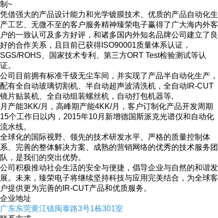
制~
凭借强大的产品设计能力和光学镀膜技术、优质的产品自动化生
产工艺、无微不至的客户服务精神臻荣电子赢得了广大海内外客
户的一致认可及多方好评，和诸多国内外知名品牌公司建立了良
好的合作关系，且目前已获得ISO90001质量体系认证，
SGS/ROHS、国家技术专利、第三方ORT Test检验测试等认
证。
公司目前拥有标准千级无尘车间，并实现了产品半自动化生产，
配有全自动玻璃切割机、半自动超声波清洗机，全自动IR-CUT
镜片贴装机、全自动组装螺丝机，自动打包机器等,
月产能3KK/月，高峰期产能4KK/月，客户订制化产品开发周期
15个工作日以内，2015年10月新增德国斯派克光谱仪和自动化
流水线。
全球化的国际视野、领先的技术研发水平、严格的质量控制体
系、完善的整体解决方案、成熟的营销网络的优秀的技术服务团
队，是我们的突出优势。
公司积极推动社会生活的安全与便捷，倡导企业与自然的和谐发
展。未来，臻荣电子将继续坚持科技与应用完美结合，为全球客
户提供更为完善的IR-CUT产品和优质服务。
企业地址
广东东莞黄江镇闽泰路3号1栋301室