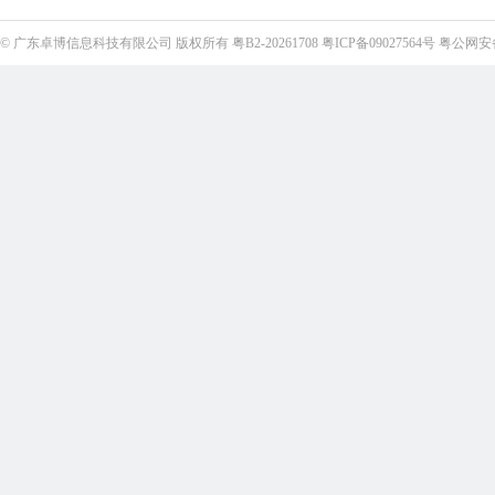
©
广东卓博信息科技有限公司
版权所有
粤B2-20261708
粤ICP备09027564号
粤公网安备4