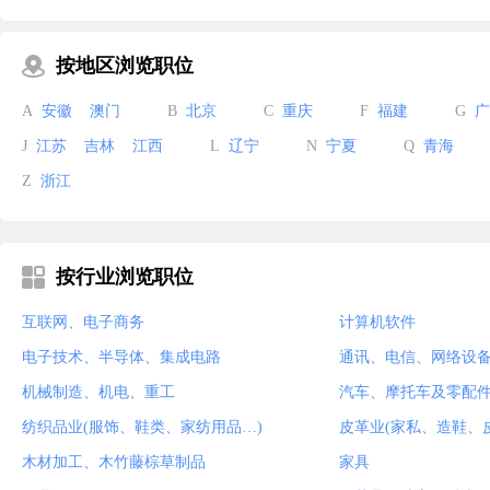
按地区浏览职位
A
安徽
澳门
B
北京
C
重庆
F
福建
G
广
J
江苏
吉林
江西
L
辽宁
N
宁夏
Q
青海
Z
浙江
按行业浏览职位
互联网、电子商务
计算机软件
电子技术、半导体、集成电路
通讯、电信、网络设
机械制造、机电、重工
汽车、摩托车及零配
纺织品业(服饰、鞋类、家纺用品…)
皮革业(家私、造鞋、
木材加工、木竹藤棕草制品
家具