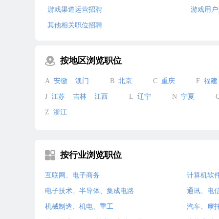
游戏渠道运营招聘
游戏用户
其他相关职位招聘
按地区浏览职位
A
安徽
澳门
B
北京
C
重庆
F
福建
J
江苏
吉林
江西
L
辽宁
N
宁夏
Z
浙江
按行业浏览职位
互联网、电子商务
计算机软
电子技术、半导体、集成电路
通讯、电
机械制造、机电、重工
汽车、摩