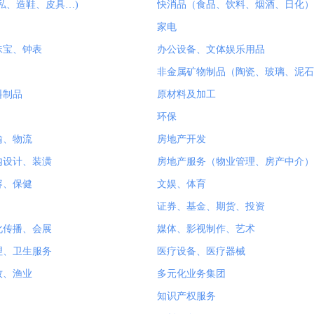
私、造鞋、皮具…)
快消品（食品、饮料、烟酒、日化）
家电
珠宝、钟表
办公设备、文体娱乐用品
非金属矿物制品（陶瓷、玻璃、泥石
料制品
原材料及加工
环保
输、物流
房地产开发
内设计、装潢
房地产服务（物业管理、房产中介）
容、保健
文娱、体育
证券、基金、期货、投资
化传播、会展
媒体、影视制作、艺术
理、卫生服务
医疗设备、医疗器械
牧、渔业
多元化业务集团
知识产权服务