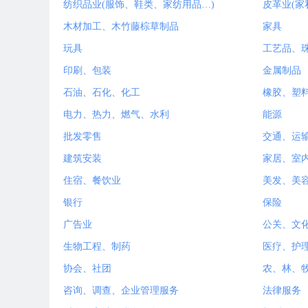
纺织品业(服饰、鞋类、家纺用品…)
皮革业(家
木材加工、木竹藤棕草制品
家具
玩具
工艺品、
印刷、包装
金属制品
石油、石化、化工
橡胶、塑
电力、热力、燃气、水利
能源
批发零售
交通、运
建筑安装
家居、室
住宿、餐饮业
美发、美
银行
保险
广告业
公关、文
生物工程、制药
医疗、护
协会、社团
农、林、
咨询、调查、企业管理服务
法律服务