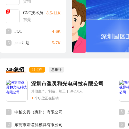
贺州
3
CNC技术员
8.5-11K
东莞
4
FQC
4-6K
5
pmc计划
5-7K
24h急招
11点档
总排行
深圳市盈灵和光电科技有限公司
其他生产、制造、加工
|
50-200人
3
个职位正在招聘
1
5
中柏文具（惠州）有限公司
2
6
东莞市宏谨源模具有限公司