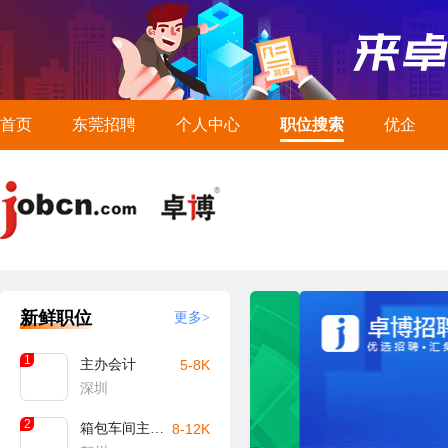
首页
东莞招聘
个人中心
职位搜索
优企
新鲜职位
更多>
1
主办会计
5-8K
深圳
2
箱包车间主任/主管（贺州）
8-12K