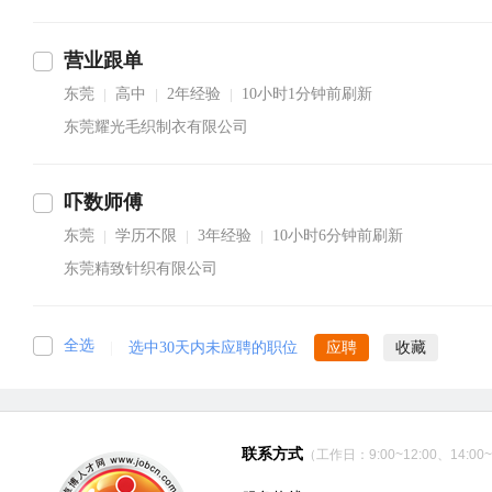
营业跟单
东莞
高中
2年经验
10小时1分钟前刷新
|
|
|
东莞耀光毛织制衣有限公司
吓数师傅
东莞
学历不限
3年经验
10小时6分钟前刷新
|
|
|
东莞精致针织有限公司
全选
|
选中30天内未应聘的职位
应聘
收藏
联系方式
（工作日：9:00~12:00、14:00~