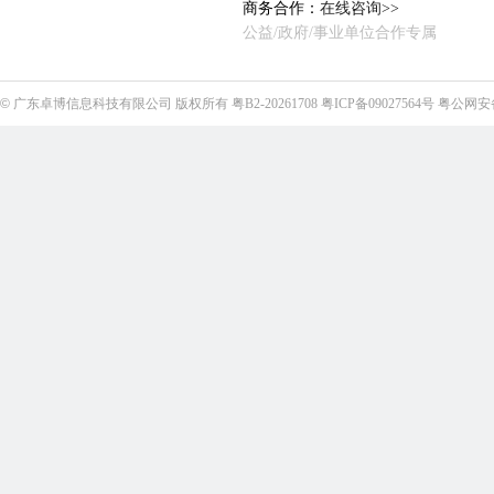
商务合作：
在线咨询>>
公益/政府/事业单位合作专属
©
广东卓博信息科技有限公司
版权所有
粤B2-20261708
粤ICP备09027564号
粤公网安备4