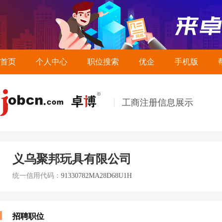
首页
个人中心
职位搜索
优企
手机版
工商注册信息展示
义乌聚邦玩具有限公司
统一信用代码：
91330782MA28D68U1H
招聘职位