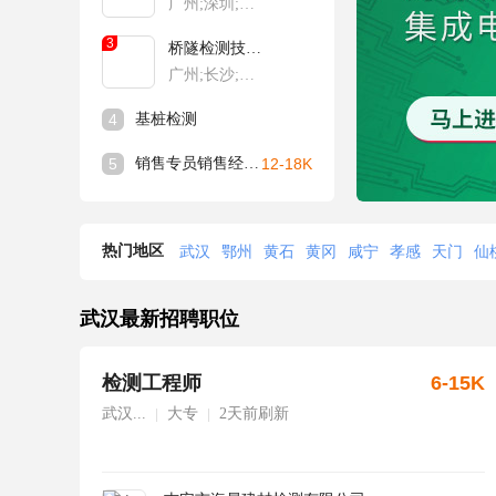
广州;深圳;长沙;武汉;南京
3
桥隧检测技术人员
广州;长沙;武汉;南京;福州
4
基桩检测
5
销售专员销售经理（制氧机&制氮机）
12-18K
热门地区
武汉
鄂州
黄石
黄冈
咸宁
孝感
天门
仙
武汉最新招聘职位
检测工程师
6-15K
武汉...
大专
2天前刷新
|
|