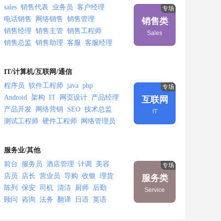
sales
销售代表
业务员
客户经理
专场
电话销售
网络销售
销售管理
销售类
销售经理
销售主管
销售工程师
Sales
销售总监
销售助理
客服
客服经理
IT/计算机/互联网/通信
程序员
软件工程师
java
php
专场
Android
架构
IT
网页设计
产品经理
互联网
产品开发
网络营销
SEO
技术总监
IT
测试工程师
硬件工程师
网络管理员
ERP
电子商务
运营
通讯
通信
无线
射频
服务业/其他
前台
服务员
酒店管理
计调
美容
专场
店员
店长
营业员
导购
收银
理货
服务类
陈列
保安
司机
清洁
厨师
后勤
Service
顾问
咨询
法务
翻译
日语
英语
韩语
教师
培训师