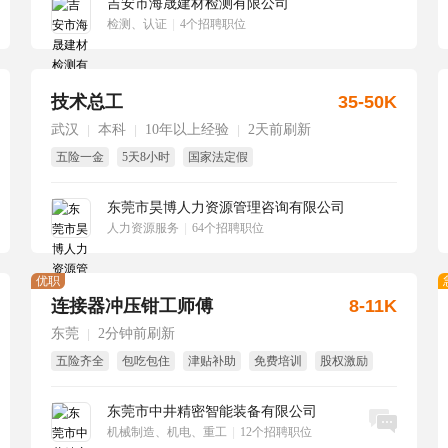
吉安市海晟建材检测有限公司
检测、认证
|
4个招聘职位
技术总工
35-50K
武汉
本科
10年以上经验
2天前刷新
|
|
|
五险一金
5天8小时
国家法定假
东莞市昊博人力资源管理咨询有限公司
人力资源服务
|
64个招聘职位
优职
连接器冲压钳工师傅
8-11K
东莞
2分钟前刷新
|
五险齐全
包吃包住
津贴补助
免费培训
股权激励
试用期全薪
东莞市中井精密智能装备有限公司
立即沟通
机械制造、机电、重工
|
12个招聘职位