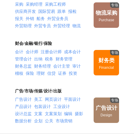
采购
采购经理
采购工程师
专场
供应商开发
国际贸易
跟单
报检
物流采购
报关
外销
船务
外贸业务员
Purchase
外贸助理
外贸专员
外贸经理
物流
调度
供应链
配送
运输
快递
仓储
仓管
仓库主管
仓库文员
财会/金融/银行/保险
会计
会计师
注册会计师
成本会计
专场
管理会计
出纳
税务
财务管理
财务类
财务总监
财务经理
会计主管
审计
Financial
稽核
保险
理财
信贷
证券
投资
广告/市场/传媒/设计/出版
广告设计
美工
网页设计
平面设计
专场
产品设计
包装设计
工业设计
广告设计
设计总监
文案
文案策划
编辑
摄影
Design
数据分析
企划
公关
市场营销
市场总监
品牌推广
业务拓展
市场拓展