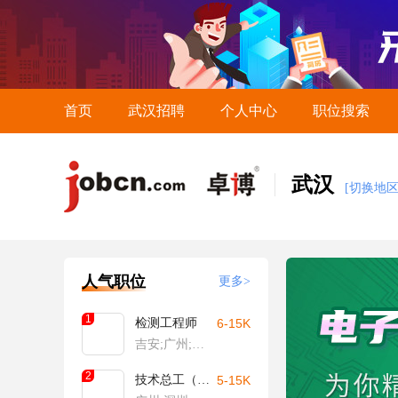
首页
武汉招聘
个人中心
职位搜索
武汉
[切换地区
人气职位
更多>
1
检测工程师
6-15K
吉安;广州;武汉;长沙;福州
2
技术总工（驻现场）
5-15K