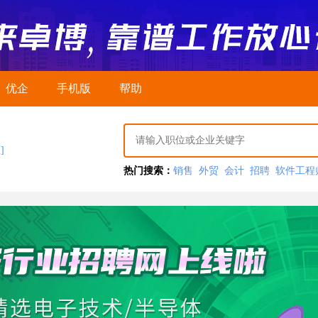
优企
手机版
帮助
]
热门搜索：
销售
外贸
会计
招聘
软件工程
推广
QC
助理
人事
行政
文员
PMC
模具