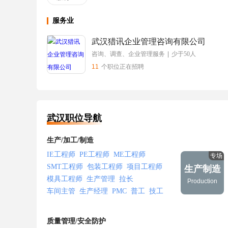
服务业
武汉猎讯企业管理咨询有限公司
咨询、调查、企业管理服务
|
少于50人
11
个职位正在招聘
武汉职位导航
生产/加工/制造
IE工程师
PE工程师
ME工程师
专场
SMT工程师
包装工程师
项目工程师
生产制造
模具工程师
生产管理
拉长
Production
车间主管
生产经理
PMC
普工
技工
电工
车工
铣
焊
钳
钣金
冲压
打磨
抛光
装配
注塑
质量管理/安全防护