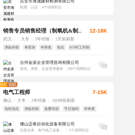
吉安市海晟建材检测有限公司
检测、认证
|
4个招聘职位
12-18K
销售专员销售经理（制氧机&制氮机）
武汉...
大专
5年经验
2天前刷新
|
|
|
津贴补助
单双休
年终奖
包住
8小时工作制
台州金派企业管理咨询有限公司
立即沟通
咨询、调查、企业管理服务
|
186个招聘职位
急招
优职
电气工程师
7-15K
佛山
大专
2年经验
3分钟前刷新
|
|
|
包吃包住
津贴补助
免费培训
节日福利
年终奖
全勤奖
佛山迈泰自动化设备有限公司
立即沟通
仪器仪表、电气电工设备、工业自动化
|
2个招聘职位