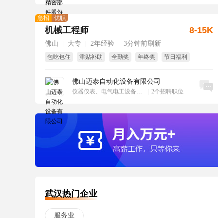
急招
优职
机械工程师
8-15K
佛山
大专
2年经验
3分钟前刷新
|
|
|
包吃包住
津贴补助
全勤奖
年终奖
节日福利
免费培训
佛山迈泰自动化设备有限公司
立即沟通
仪器仪表、电气电工设备、工业自动化
|
2个招聘职位
武汉热门企业
服务业