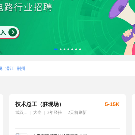
桃
潜江
荆州
技术总工（驻现场）
5-15K
武汉...
大专
2年经验
2天前刷新
|
|
|