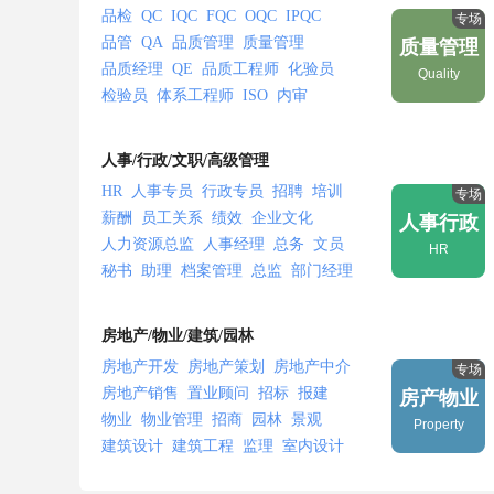
品检
QC
IQC
FQC
OQC
IPQC
专场
品管
QA
品质管理
质量管理
质量管理
品质经理
QE
品质工程师
化验员
Quality
检验员
体系工程师
ISO
内审
供应商管理
产品认证
计量
安全工程师
安全主管
EHS
人事/行政/文职/高级管理
HR
人事专员
行政专员
招聘
培训
专场
薪酬
员工关系
绩效
企业文化
人事行政
人力资源总监
人事经理
总务
文员
HR
秘书
助理
档案管理
总监
部门经理
项目经理
厂长
总裁
总经理
房地产/物业/建筑/园林
房地产开发
房地产策划
房地产中介
专场
房地产销售
置业顾问
招标
报建
房产物业
物业
物业管理
招商
园林
景观
Property
建筑设计
建筑工程
监理
室内设计
土建工程师
水电工程师
建造师
造价师