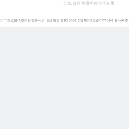
公益/政府/事业单位合作专属
©
广东卓博信息科技有限公司
版权所有
粤B2-20261708
粤ICP备09027564号
粤公网安备4